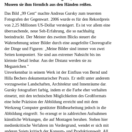
Museen sie ihm förmlich aus den Händen reißen.
Das Bild „99 Cent“ machte Andreas Gursky zum teuersten
Fotografen der Gegenwart. 2006 wurde es für den Rekordpreis
von 2,25 Millionen US-Dollar versteigert. Es ist vor allem eine
überraschende, neue Seh-Erfahrung, die so nachhaltig
beeindruckt. Der Meister des zweiten Blicks steuert die
Wahrnehmung seiner Bilder durch eine ausgefeilte Choreografie
der Dinge und Figuren: „Meine Bilder sind immer von zwei
Seiten komponiert. Sie sind aus extremer Nahsicht bis ins
kleinste Detail lesbar. Aus der Distanz werden sie zu
Megazeichen.“
Unverkennbar in seinem Werk ist der Einfluss von Bernd und
Hilla Bechers dokumentarischer Praxis. Er stellt unter anderem
vorzugsweise Landschaften, Architektur und Innenräume dar.
Gursky fotografiert farbig, indem er die Farbe eher verhalten
einsetzt, mit den technischen Möglichkeiten des Großformats
eine hohe Präzision der Abbildung erreicht und mit dem
Werkzeug Computer gestützter Bildbearbeitung jedoch in die
Abbildung eingreift. So erzeugt er in zahlreichen Aufnahmen
künstliche Wirkungen, die auf Montagen beruhen. Stehen hier
medienkritische Verfahren im Vordergrund, wendet er sich mit
anderen Sujets kritisch der Konsum- und Produktionswelt. All