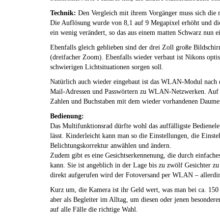
Technik:
Den Vergleich mit ihrem Vorgänger muss sich die ne
Die Auflösung wurde von 8,1 auf 9 Megapixel erhöht und die
ein wenig verändert, so das aus einem matten Schwarz nun e
Ebenfalls gleich geblieben sind der drei Zoll große Bildsch
(dreifacher Zoom). Ebenfalls wieder verbaut ist Nikons optis
schwierigen Lichtsituationen sorgen soll.
Natürlich auch wieder eingebaut ist das WLAN-Modul nach 
Mail-Adressen und Passwörtern zu WLAN-Netzwerken. Auf e
Zahlen und Buchstaben mit dem wieder vorhandenen Daume
Bedienung:
Das Multifunktionsrad dürfte wohl das auffälligste Bedien
lässt. Kinderleicht kann man so die Einstellungen, die Eins
Belichtungskorrektur anwählen und ändern.
Zudem gibt es eine Gesichtserkennenung, die durch einfache
kann. Sie ist angeblich in der Lage bis zu zwölf Gesichter z
direkt aufgerufen wird der Fotoversand per WLAN – allerdi
Kurz um, die Kamera ist ihr Geld wert, was man bei ca. 150
aber als Begleiter im Alltag, um diesen oder jenen besonder
auf alle Fälle die richtige Wahl.