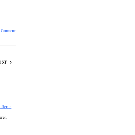
 Comments
OST
eren