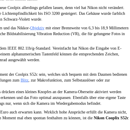
ue Coolpix allerdings gefallen lassen, denn viel hat Nikon nicht verändert.
 Lichtempfindlichkeit bis ISO 3200 gesteigert. Das Gehäuse wurde farblich
in Schwarz-Violett wurde.
irm und das Nikkor-
Objektiv
mit einer Brennweite von 6,3 bis 18,9 Millimetern
che Bildstabilisierung Vibration Reduction (VR), die für gelungene Fotos in
dem IEEE 802.11b/g-Standard. Vereinfacht hat Nikon die Eingabe von E-
inem alphanumerischen Tastenfeld können die entsprechenden Zeichen,
nrad ausgewählt werden.
element der Coolpix S52c sein, welches sich bequem mit dem Daumen bedienen
tellungen zum
Blitz
, zur Makrofunktion, zum Selbstauslöser oder zur
s drücken eines kleines Knopfes an der Kamera-Oberseite aktiviert werden
u erkennen und das Foto optimal anzupassen. Ebenfalls über eine eigene Taste
ngs nur, wenn sich die Kamera im Wiedergabemodus befindet.
 Euro auch erwarten kann. Wirklich hohe Ansprüche erfüllt die Kamera nicht,
en Moment mal eben spontan festhalten zu können, ist die
Nikon Cooplix S52c