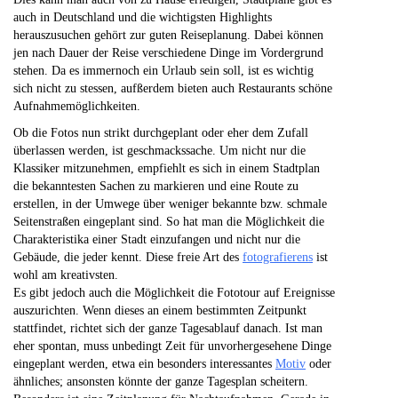
auch in Deutschland und die wichtigsten Highlights
herauszusuchen gehört zur guten Reiseplanung. Dabei können
jen nach Dauer der Reise verschiedene Dinge im Vordergrund
stehen. Da es immernoch ein Urlaub sein soll, ist es wichtig
sich nicht zu stessen, aufßerdem bieten auch Restaurants schöne
Aufnahmemöglichkeiten.
Ob die Fotos nun strikt durchgeplant oder eher dem Zufall
überlassen werden, ist geschmackssache. Um nicht nur die
Klassiker mitzunehmen, empfiehlt es sich in einem Stadtplan
die bekanntesten Sachen zu markieren und eine Route zu
erstellen, in der Umwege über weniger bekannte bzw. schmale
Seitenstraßen eingeplant sind. So hat man die Möglichkeit die
Charakteristika einer Stadt einzufangen und nicht nur die
Gebäude, die jeder kennt. Diese freie Art des
fotografierens
ist
wohl am kreativsten.
Es gibt jedoch auch die Möglichkeit die Fototour auf Ereignisse
auszurichten. Wenn dieses an einem bestimmten Zeitpunkt
stattfindet, richtet sich der ganze Tagesablauf danach. Ist man
eher spontan, muss unbedingt Zeit für unvorhergesehene Dinge
eingeplant werden, etwa ein besonders interessantes
Motiv
oder
ähnliches; ansonsten könnte der ganze Tagesplan scheitern.