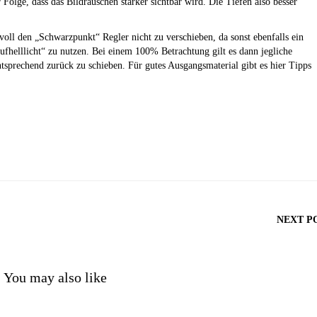
Folge, dass das Bildrauschen stärker sichtbar wird. Die Tiefen also besser
voll den „Schwarzpunkt“ Regler nicht zu verschieben, da sonst ebenfalls ein
Aufhelllicht“ zu nutzen. Bei einem 100% Betrachtung gilt es dann jegliche
tsprechend zurück zu schieben. Für gutes Ausgangsmaterial gibt es hier Tipps
NEXT P
You may also like