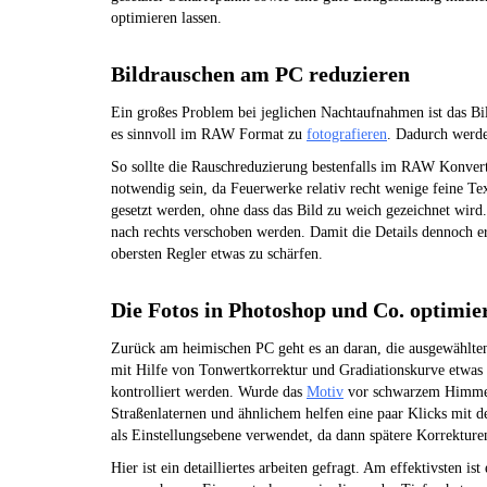
optimieren lassen.
Bildrauschen am PC reduzieren
Ein großes Problem bei jeglichen Nachtaufnahmen ist das Bil
es sinnvoll im RAW Format zu
fotografieren
. Dadurch werde
So sollte die Rauschreduzierung bestenfalls im RAW Konverte
notwendig sein, da Feuerwerke relativ recht wenige feine T
gesetzt werden, ohne dass das Bild zu weich gezeichnet wird
nach rechts verschoben werden. Damit die Details dennoch er
obersten Regler etwas zu schärfen.
Die Fotos in Photoshop und Co. optimie
Zurück am heimischen PC geht es an daran, die ausgewählten
mit Hilfe von Tonwertkorrektur und Gradiationskurve etwas 
kontrolliert werden. Wurde das
Motiv
vor schwarzem Himmel 
Straßenlaternen und ähnlichem helfen eine paar Klicks mit
als Einstellungsebene verwendet, da dann spätere Korrekture
Hier ist ein detailliertes arbeiten gefragt. Am effektivsten i