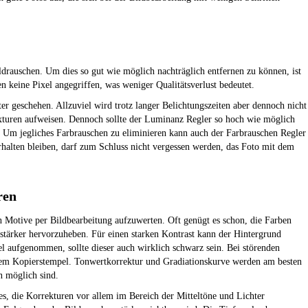
drauschen. Um dies so gut wie möglich nachträglich entfernen zu können, ist
n keine Pixel angegriffen, was weniger Qualitätsverlust bedeutet.
r geschehen. Allzuviel wird trotz langer Belichtungszeiten aber dennoch nicht
exturen aufweisen. Dennoch sollte der Luminanz Regler so hoch wie möglich
. Um jegliches Farbrauschen zu eliminieren kann auch der Farbrauschen Regler
halten bleiben, darf zum Schluss nicht vergessen werden, das Foto mit dem
ren
 Motive per Bildbearbeitung aufzuwerten. Oft genügt es schon, die Farben
stärker hervorzuheben. Für einen starken Kontrast kann der Hintergrund
aufgenommen, sollte dieser auch wirklich schwarz sein. Bei störenden
 dem Kopierstempel. Tonwertkorrektur und Gradiationskurve werden am besten
n möglich sind.
st es, die Korrekturen vor allem im Bereich der Mitteltöne und Lichter