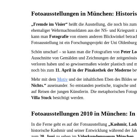
Fotoausstellungen in München: Historis
„Fremde im Visier“
heißt die Ausstellung, die noch bis zu
ehemaliger Wehrmachtssoldaten aus der NS- und Kriegszeit ze
kann man
Fotografie
von einem anderen Blickwinkel betrach
Fotoausstellung ist ein Forschungsprojekt der Uni Oldenbur
Schön unscharf – so kann man die Fotografien von
Peter L
Ausschnitte von Gemälden und Zeichnungen der zeitgenössisc
verloren haben und so gewissermaßen wieder plastisch und m
noch bis zum
11. April in der Pinakothek der Moderne
be
Mehr mit dem
Motiv
und der inhaltlichen Eben des Bildes se
Nichts.“
auseinander. So entstanden poetische, tragische u
auf Reisen der jungen Künstlerin. Die metaphorischen Foto
Villa Stuck
besichtigt werden.
Fotoausstellungen 2010 in München: In 
In die Ferne geht es auf der Fotoausstellung
„Kashmir, Lada
historische Kashmir und seiner Entwicklung während der Ja
zum
20. Juni
zu sehen im
Völerkundemuseum München
.