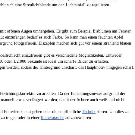
t sich eine Streulichtblende um den Lichteinfall zu regulieren.
mit offenen Augen umhergehen. Es gibt zum Beispiel Eisblumen am Fenster,
ut einzufangen bedarf es auch Farbe. So kann man einen feuchten Apfel
tergrund fotografieren. Eiszapfen machen sich gut vor einem strahlend blauen
llschlacht einzufrieren gibt es verschiedene Möglichkeiten. Entweder
0 oder 1/2.000 Sekunde ist ideal um scharfe Bilder zu erhalten.
n werden, sodass der Hintergrund unscharf, das Hauptmotiv hingegen scharf.
r Belichtungskorrektur zu arbeiten. Da der Belichtungsmesser aufgrund der
ie manuell etwas verlängert werden, damit der Schnee auch weiß und nicht
d Batterien kaputt gehen oder die empfindliche
Technik
stören. Um dies zu
 zu tragen oder in einer
Kameratasche
aufzubewahren.