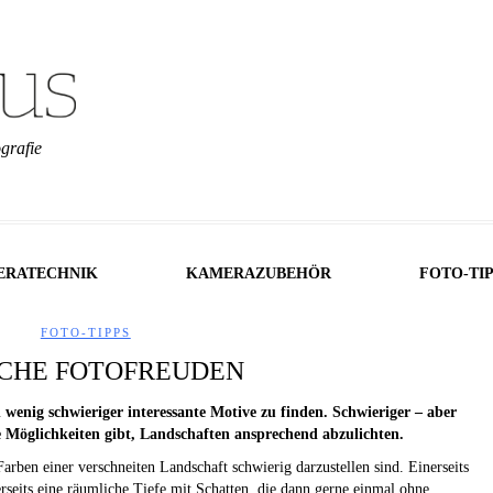
grafie
ERATECHNIK
KAMERAZUBEHÖR
FOTO-TI
FOTO-TIPPS
CHE FOTOFREUDEN
 wenig schwieriger interessante Motive zu finden. Schwieriger – aber
le Möglichkeiten gibt, Landschaften ansprechend abzulichten.
Farben einer verschneiten Landschaft schwierig darzustellen sind. Einerseits
rseits eine räumliche Tiefe mit Schatten, die dann gerne einmal ohne